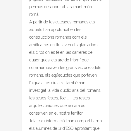
permès descobrir el fascinant món
romà.
A partir de les calçades romanes els
xiquets han aprofundit en les
construccions romanes com els
amfiteatres on lluitaven els gladiadors,
els circs on es feien les carreres de
quadrigues, els arc de triomf que
commemoraven les grans victòries dels
romans, els aqüeductes que portaven
l’aigua a les ciutats. També han
investigat la vida quotidiana del romans,
les seues festes, l’oci,… i les restes
arquitectòniques que encara es
conserven en el nostre territori.
Tota eixa informació l’han compartit amb
els alumnes de 1r d’ESO aprofitant que