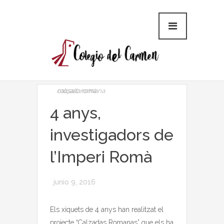
calçada romana
mosaic romà
4 anys,
investigadors de
l’Imperi Romà
junio 9, 2016
Els xiquets de 4 anys han realitzat el
projecte “Calzadas Romanas” que els ha